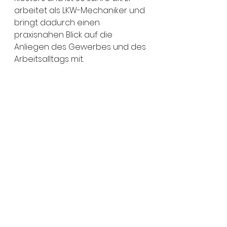
arbeitet als LKW-Mechaniker und 
bringt dadurch einen 
praxisnahen Blick auf die 
Anliegen des Gewerbes und des 
Arbeitsalltags mit.
Seine Freizeit verbringt er gerne 
auf dem Motorrad oder beim 
Schrauben in der Werkstatt, wo 
Technik und Handwerk im 
Mittelpunkt stehen.
Politisch ist ihm ein gut 
funktionierendes Staatsmodell 
wichtig. Er setzt sich für die 
Freiheit des Einzelnen und die 
damit verbundene 
Eigenverantwortung der 